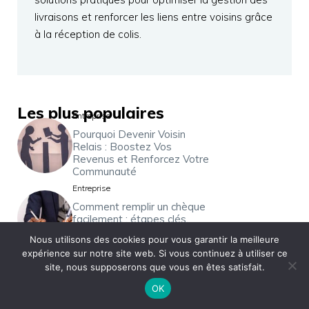
livraisons et renforcer les liens entre voisins grâce
à la réception de colis.
Les plus populaires
Entreprise
Pourquoi Devenir Voisin
Relais : Boostez Vos
Revenus et Renforcez Votre
Communauté
Entreprise
Comment remplir un chèque
facilement : étapes clés,
conseils pratiques et
Nous utilisons des cookies pour vous garantir la meilleure
astuces anti-erreurs
expérience sur notre site web. Si vous continuez à utiliser ce
Entreprise
site, nous supposerons que vous en êtes satisfait.
Comment contacter le
OK
service client Darty :
Numéros, astuces et