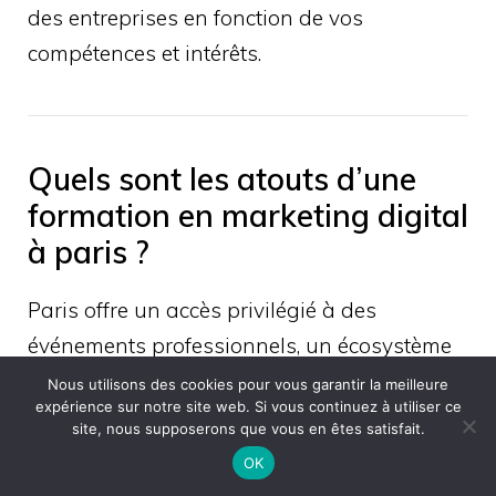
des entreprises en fonction de vos
compétences et intérêts.
Quels sont les atouts d’une
formation en marketing digital
à paris ?
Paris offre un accès privilégié à des
événements professionnels, un écosystème
technologique de pointe et des opportunités
Nous utilisons des cookies pour vous garantir la meilleure
expérience sur notre site web. Si vous continuez à utiliser ce
variées dans des secteurs dynamiques. La
site, nous supposerons que vous en êtes satisfait.
diversité des entreprises (start-ups, grandes
OK
organisations, agences) permet aux